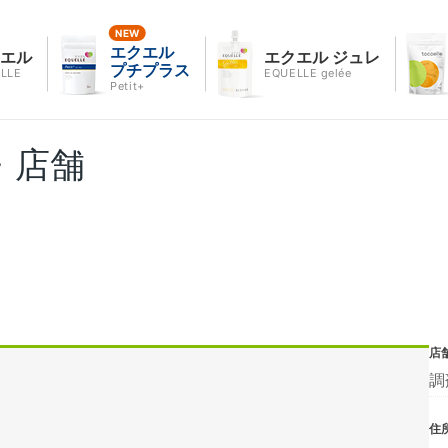
エクエル
クエル
エクエル ジュレ
プチプラス
LLE
EQUELLE gelée
Petit+
・店舗
店
調
住