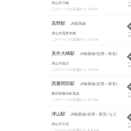
津山市川崎
ル
を
このページの店舗から 1.8 km
高野駅
JR因美線
津山市高野本郷
ル
を
このページの店舗から 2.3 km
美作大崎駅
JR姫新線(佐用～新見)
津山市福力
ル
を
このページの店舗から 2.6 km
西勝間田駅
JR姫新線(佐用～新見)
勝田郡勝央町黒坂
ル
を
このページの店舗から 4.2 km
津山駅
JR姫新線(佐用～新見) など
津山市大谷
ル
を
このページの店舗から 4.4 km