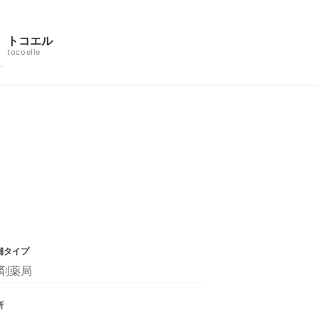
トコエル
tocoelle
舗タイプ
剤薬局
所