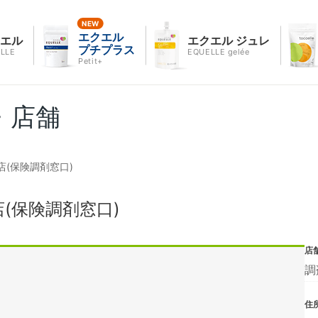
エクエル
クエル
エクエル ジュレ
プチプラス
LLE
EQUELLE gelée
Petit+
・店舗
(保険調剤窓口)
(保険調剤窓口)
店
調
住