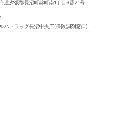
海道夕張郡長沼町錦町南1丁目6番21号
名
ルハドラッグ長沼中央店(保険調剤窓口)