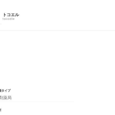
トコエル
tocoelle
舗タイプ
剤薬局
所