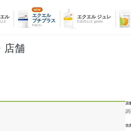
エクエル
クエル
エクエル ジュレ
プチプラス
LLE
EQUELLE gelée
Petit+
・店舗
店
調
住