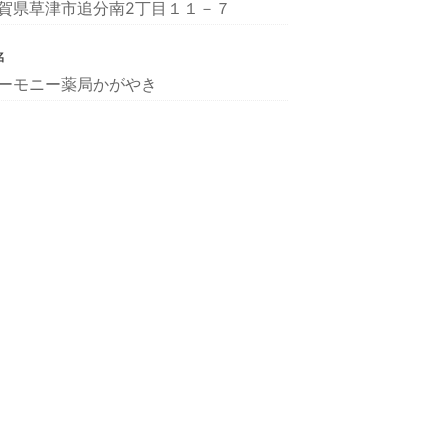
賀県草津市追分南2丁目１１－７
名
ーモニー薬局かがやき