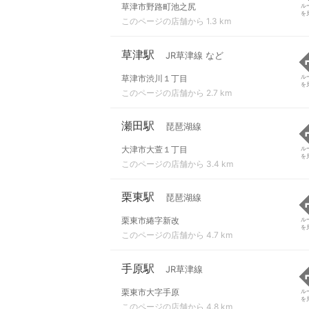
草津市野路町池之尻
ル
を
このページの店舗から 1.3 km
草津駅
JR草津線 など
草津市渋川１丁目
ル
を
このページの店舗から 2.7 km
瀬田駅
琵琶湖線
大津市大萱１丁目
ル
を
このページの店舗から 3.4 km
栗東駅
琵琶湖線
栗東市綣字新改
ル
を
このページの店舗から 4.7 km
手原駅
JR草津線
栗東市大字手原
ル
を
このページの店舗から 4.8 km