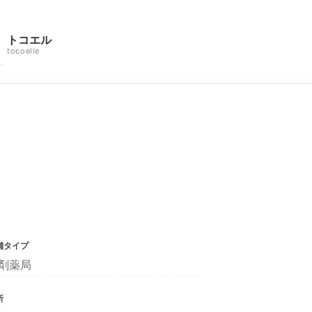
トコエル
tocoelle
舗タイプ
剤薬局
所