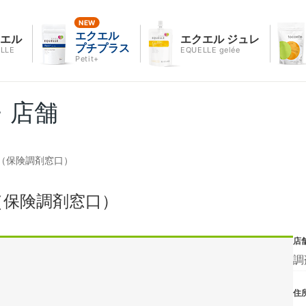
エクエル
クエル
エクエル ジュレ
プチプラス
LLE
EQUELLE gelée
Petit+
・店舗
（保険調剤窓口）
（保険調剤窓口）
店
調
住