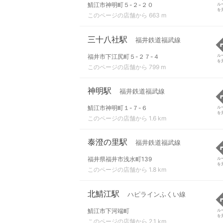
鯖江市神明町５-２-２０
ル
を
このページの店舗から 663 m
三十八社駅
福井鉄道福武線
福井市下江尻町５-２７-４
ル
を
このページの店舗から 799 m
神明駅
福井鉄道福武線
鯖江市神明町１-７-６
ル
を
このページの店舗から 1.6 km
泰澄の里駅
福井鉄道福武線
福井県福井市浅水町139
ル
を
このページの店舗から 1.8 km
北鯖江駅
ハピラインふくい線
鯖江市下河端町
ル
を
このページの店舗から 2.1 km