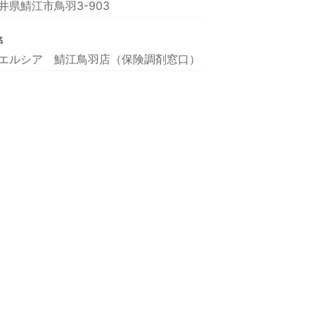
井県鯖江市鳥羽3-903
名
エルシア 鯖江鳥羽店（保険調剤窓口）