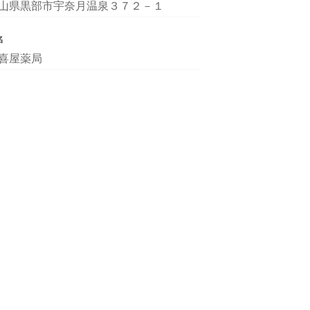
山県黒部市宇奈月温泉３７２－１
名
喜屋薬局