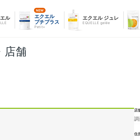
エクエル
クエル
エクエル ジュレ
プチプラス
LLE
EQUELLE gelée
Petit+
・店舗
店
調
住