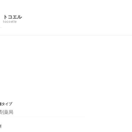
トコエル
tocoelle
舗タイプ
剤薬局
所