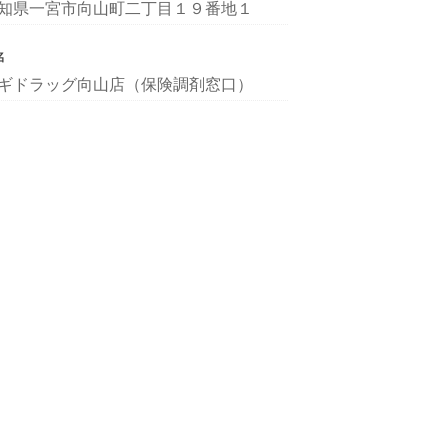
知県一宮市向山町二丁目１９番地１
名
ギドラッグ向山店（保険調剤窓口）