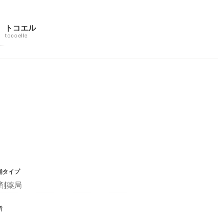
トコエル
tocoelle
舗タイプ
剤薬局
所