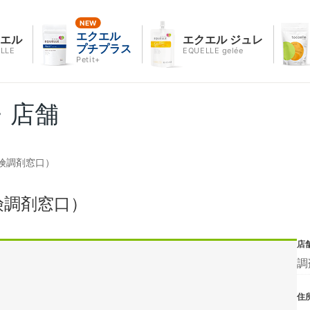
エクエル
クエル
エクエル ジュレ
プチプラス
LLE
EQUELLE gelée
Petit+
・店舗
険調剤窓口）
険調剤窓口）
店
調
住