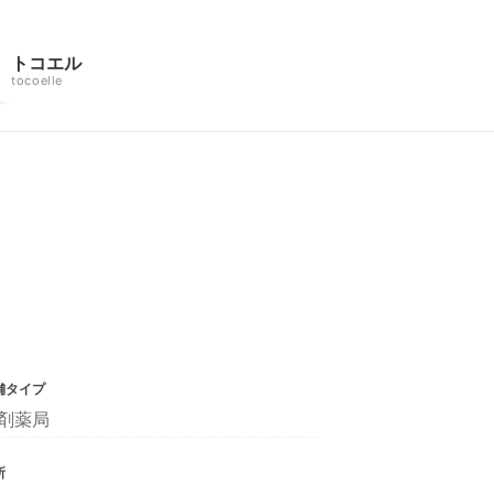
トコエル
tocoelle
舗タイプ
剤薬局
所