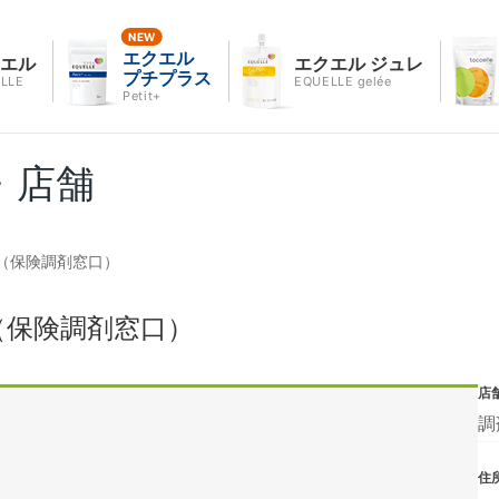
エクエル
クエル
エクエル ジュレ
プチプラス
LLE
EQUELLE gelée
Petit+
・店舗
（保険調剤窓口）
（保険調剤窓口）
店
調
住