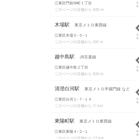
江東区門前仲町１丁目
ル
を
このページの店舗から 482 m
木場駅
東京メトロ東西線
江東区木場５-５-１
ル
を
このページの店舗から 591 m
越中島駅
JR京葉線
江東区越中島２丁目
ル
を
このページの店舗から 926 m
清澄白河駅
東京メトロ半蔵門線 など
江東区白河１-７-１４
ル
を
このページの店舗から 1.1 km
東陽町駅
東京メトロ東西線
江東区東陽４-２-１
ル
を
このページの店舗から 1.5 km