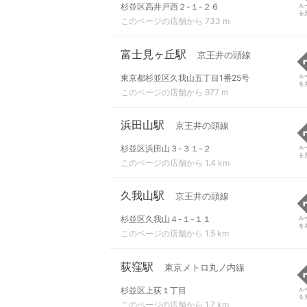
杉並区高井戸西２-１-２６
ル
を
このページの店舗から 733 m
富士見ヶ丘駅
京王井の頭線
東京都杉並区久我山五丁目1番25号
ル
を
このページの店舗から 977 m
浜田山駅
京王井の頭線
杉並区浜田山３-３１-２
ル
を
このページの店舗から 1.4 km
久我山駅
京王井の頭線
杉並区久我山４-１-１１
ル
を
このページの店舗から 1.5 km
荻窪駅
東京メトロ丸ノ内線
杉並区上荻１丁目
ル
を
このページの店舗から 1.7 km