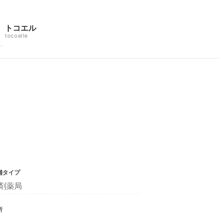
トコエル
tocoelle
舗タイプ
剤薬局
所