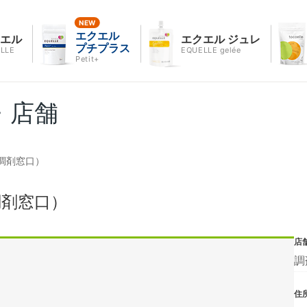
エクエル
クエル
エクエル ジュレ
プチプラス
LLE
EQUELLE gelée
Petit+
・店舗
調剤窓口）
調剤窓口）
店
調
住