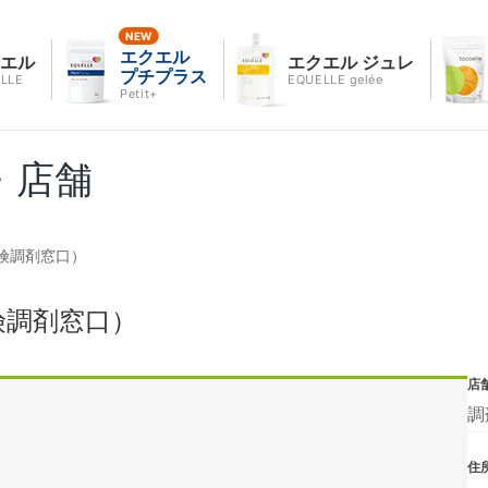
エクエル
クエル
エクエル ジュレ
プチプラス
LLE
EQUELLE gelée
Petit+
・店舗
険調剤窓口）
険調剤窓口）
店
調
住