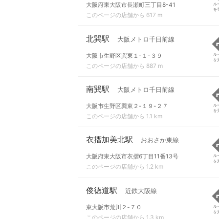
大阪府東大阪市長瀬町三丁目8-41
ル
を
このページの店舗から 617 m
北巽駅
大阪メトロ千日前線
大阪市生野区巽東１-１-３９
ル
を
このページの店舗から 887 m
南巽駅
大阪メトロ千日前線
大阪市生野区巽東２-１９-２７
ル
を
このページの店舗から 1.1 km
衣摺加美北駅
おおさか東線
大阪府東大阪市衣摺6丁目11番13号
ル
を
このページの店舗から 1.2 km
俊徳道駅
近鉄大阪線
東大阪市荒川２-７０
ル
を
このページの店舗から 1.3 km