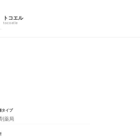
トコエル
tocoelle
舗タイプ
剤薬局
所