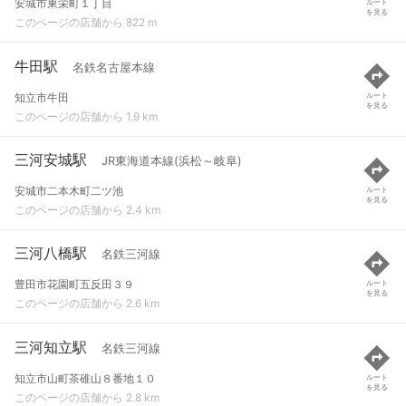
安城市東栄町１丁目
ルート
を見る
このページの店舗から 822 m
牛田駅
名鉄名古屋本線
知立市牛田
ルート
を見る
このページの店舗から 1.9 km
三河安城駅
JR東海道本線(浜松～岐阜)
安城市二本木町二ツ池
ルート
を見る
このページの店舗から 2.4 km
三河八橋駅
名鉄三河線
豊田市花園町五反田３９
ルート
を見る
このページの店舗から 2.6 km
三河知立駅
名鉄三河線
知立市山町茶碓山８番地１０
ルート
を見る
このページの店舗から 2.8 km