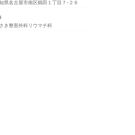
知県名古屋市南区鶴田１丁目７-２６
名
さき整形外科リウマチ科