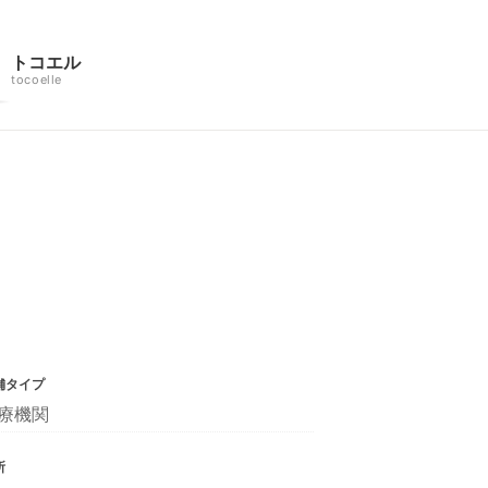
トコエル
tocoelle
舗タイプ
療機関
所