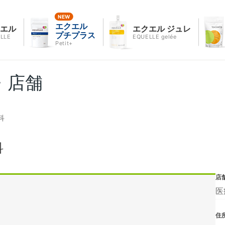
エクエル
クエル
エクエル ジュレ
プチプラス
LLE
EQUELLE gelée
Petit+
・店舗
科
科
店
医
住