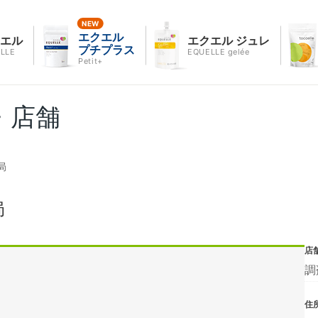
エクエル
クエル
エクエル ジュレ
プチプラス
LLE
EQUELLE gelée
Petit+
・店舗
局
局
店
調
住