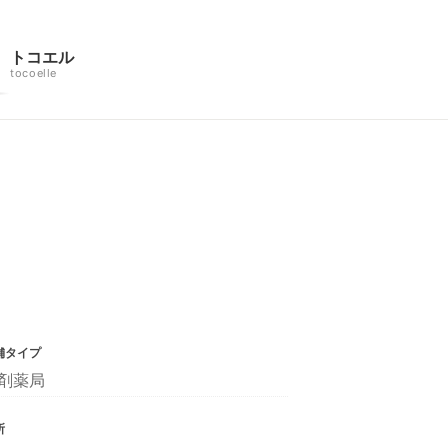
トコエル
tocoelle
舗タイプ
剤薬局
所