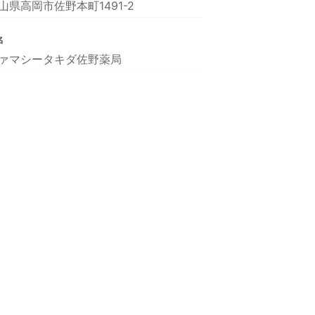
山県高岡市佐野本町1491-2
名
ァマシータキダ佐野薬局