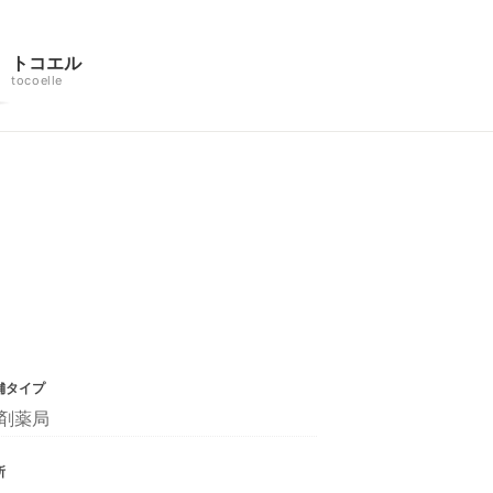
トコエル
tocoelle
舗タイプ
剤薬局
所