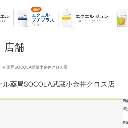
エクエル
クエル
エクエル ジュレ
プチプラス
LLE
EQUELLE gelée
Petit+
・店舗
ル薬局SOCOLA武蔵小金井クロス店
ル薬局SOCOLA武蔵小金井クロス店
店
調
住