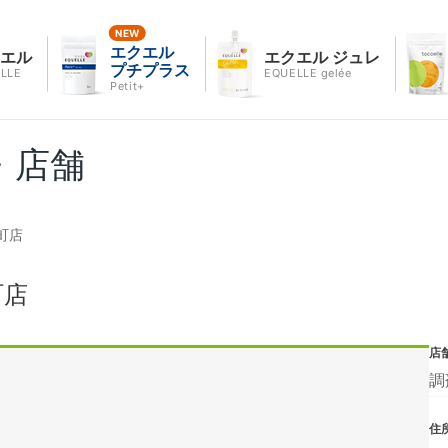
エクエル
クエル
エクエル ジュレ
プチプラス
LLE
EQUELLE gelée
Petit+
・店舗
町店
町店
店
調
住