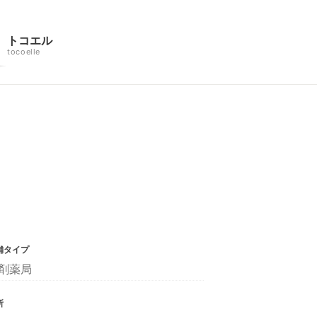
トコエル
tocoelle
舗タイプ
剤薬局
所