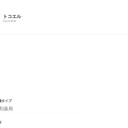
トコエル
tocoelle
舗タイプ
剤薬局
所