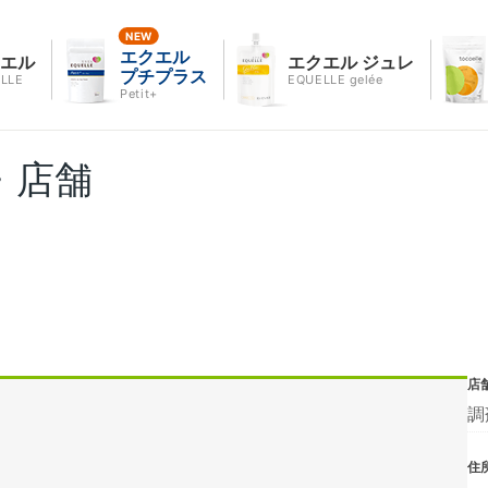
エクエル
クエル
エクエル ジュレ
プチプラス
LLE
EQUELLE gelée
Petit+
・店舗
店
調
住