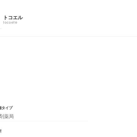
トコエル
tocoelle
舗タイプ
剤薬局
所