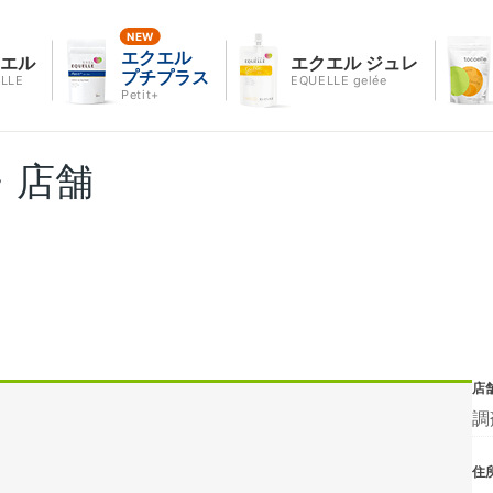
エクエル
クエル
エクエル ジュレ
プチプラス
LLE
EQUELLE gelée
Petit+
・店舗
店
調
住