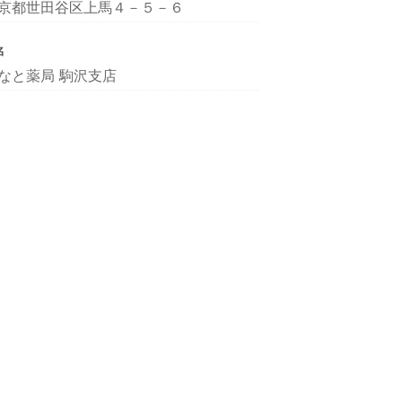
京都世田谷区上馬４－５－６
名
なと薬局 駒沢支店