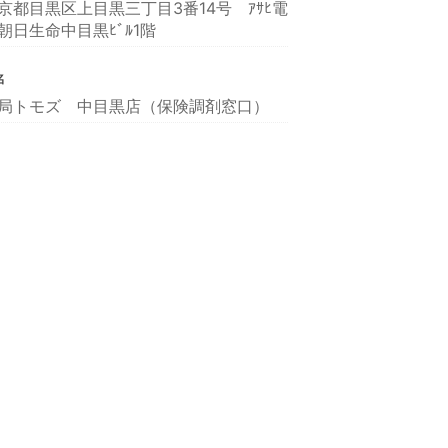
京都目黒区上目黒三丁目3番14号 ｱｻﾋ電
朝日生命中目黒ﾋﾞﾙ1階
名
局トモズ 中目黒店（保険調剤窓口）