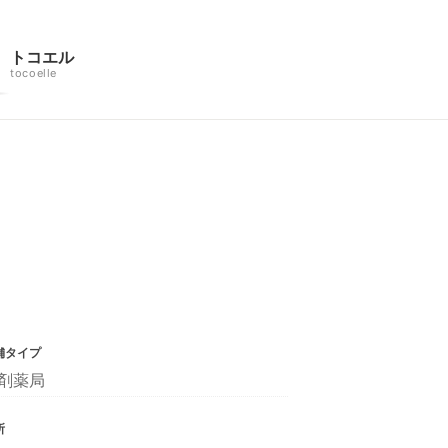
トコエル
tocoelle
舗タイプ
剤薬局
所