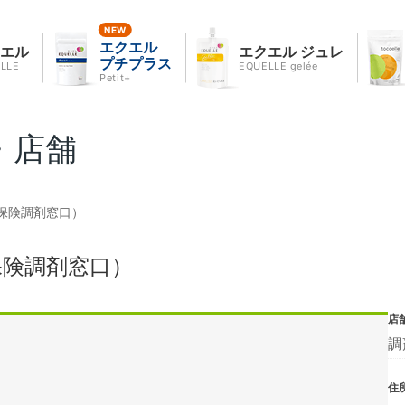
エクエル
クエル
エクエル ジュレ
プチプラス
LLE
EQUELLE gelée
Petit+
・店舗
保険調剤窓口）
保険調剤窓口）
店
調
住