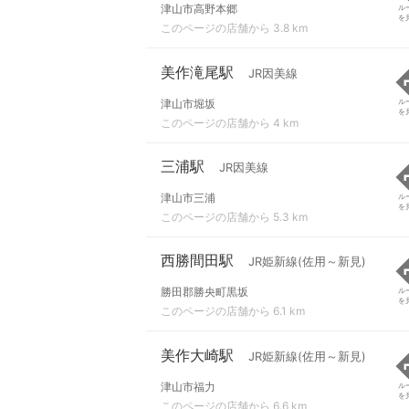
津山市高野本郷
ル
を
このページの店舗から 3.8 km
美作滝尾駅
JR因美線
津山市堀坂
ル
を
このページの店舗から 4 km
三浦駅
JR因美線
津山市三浦
ル
を
このページの店舗から 5.3 km
西勝間田駅
JR姫新線(佐用～新見)
勝田郡勝央町黒坂
ル
を
このページの店舗から 6.1 km
美作大崎駅
JR姫新線(佐用～新見)
津山市福力
ル
を
このページの店舗から 6.6 km