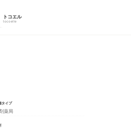
トコエル
tocoelle
舗タイプ
剤薬局
所