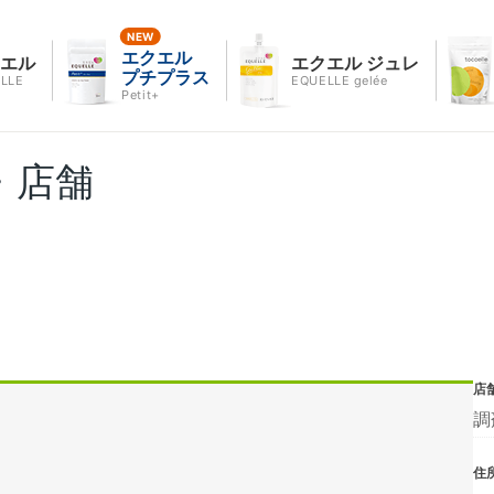
エクエル
クエル
エクエル ジュレ
プチプラス
LLE
EQUELLE gelée
Petit+
・店舗
店
調
住