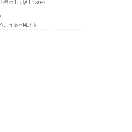
山県津山市坂上230-1
名
うごう薬局勝北店