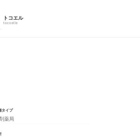
トコエル
tocoelle
舗タイプ
剤薬局
所