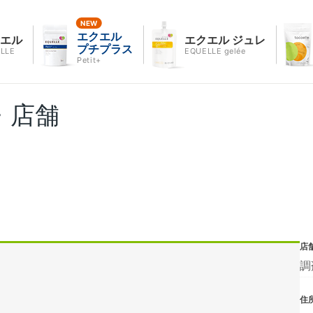
エクエル
クエル
エクエル ジュレ
プチプラス
LLE
EQUELLE gelée
Petit+
・店舗
店
調
住