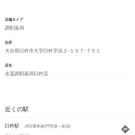
店舗タイプ
調剤薬局
住所
大分県臼杵市大字臼杵字浜２-１０７-７５１
店名
永冨調剤薬局臼杵店
近くの駅
臼杵駅
JR日豊本線(門司港～佐伯)