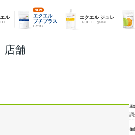
エクエル
クエル
エクエル ジュレ
プチプラス
LLE
EQUELLE gelée
Petit+
・店舗
店
調
住