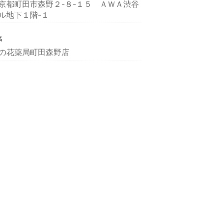
京都町田市森野２-８-１５ ＡＷＡ渋谷
ル地下１階-１
名
の花薬局町田森野店