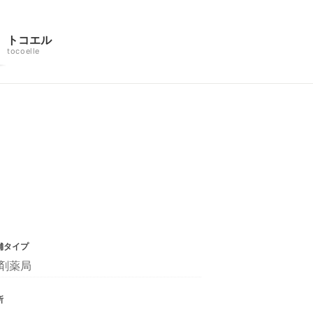
トコエル
tocoelle
舗タイプ
剤薬局
所