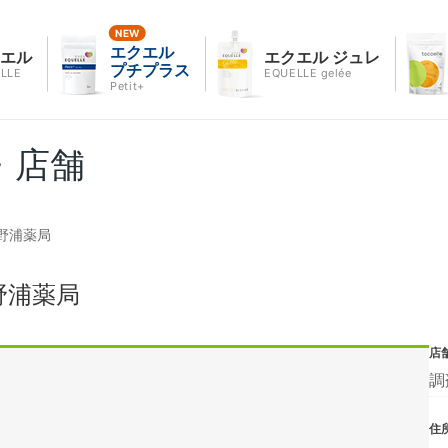
エクエル
クエル
エクエル ジュレ
プチプラス
LLE
EQUELLE gelée
Petit+
・店舗
野浦薬局
野浦薬局
店
調
住