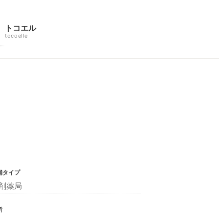
トコエル
tocoelle
舗タイプ
剤薬局
所