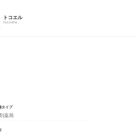
トコエル
tocoelle
舗タイプ
剤薬局
所