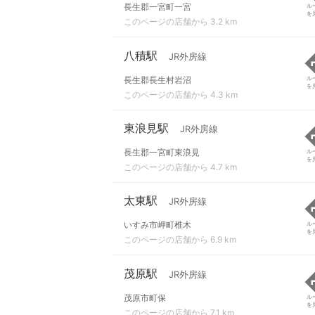
長生郡一宮町一宮
ル
を
このページの店舗から 3.2 km
八積駅
JR外房線
長生郡長生村岩沼
ル
を
このページの店舗から 4.3 km
東浪見駅
JR外房線
長生郡一宮町東浪見
ル
を
このページの店舗から 4.7 km
太東駅
JR外房線
いすみ市岬町椎木
ル
を
このページの店舗から 6.9 km
茂原駅
JR外房線
茂原市町保
ル
を
このページの店舗から 7.1 km