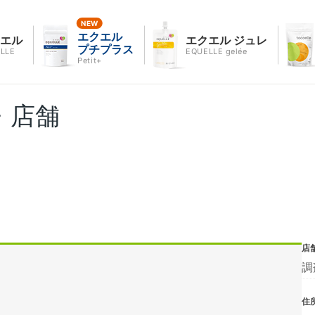
エクエル
クエル
エクエル ジュレ
プチプラス
LLE
EQUELLE gelée
Petit+
・店舗
店
調
住