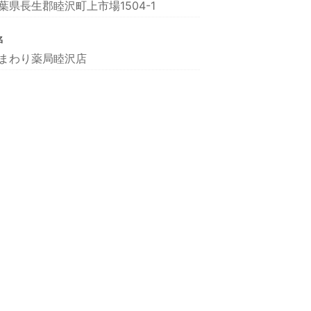
葉県長生郡睦沢町上市場1504-1
名
まわり薬局睦沢店