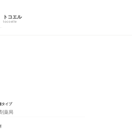
トコエル
tocoelle
舗タイプ
剤薬局
所