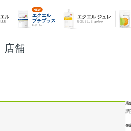
エクエル
クエル
エクエル ジュレ
プチプラス
LLE
EQUELLE gelée
Petit+
・店舗
店
調
住