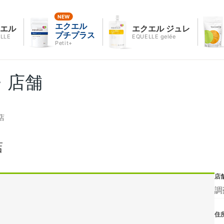
エクエル
クエル
エクエル ジュレ
プチプラス
LLE
EQUELLE gelée
Petit+
・店舗
店
店
店
調
住