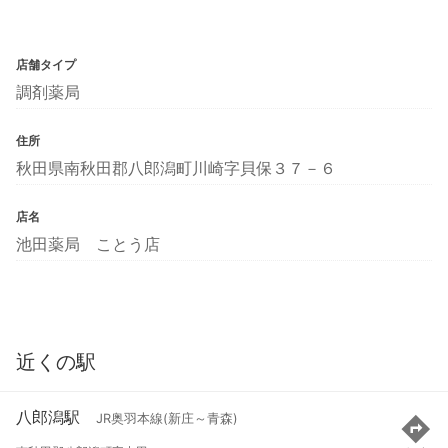
店舗タイプ
調剤薬局
住所
秋田県南秋田郡八郎潟町川崎字貝保３７－６
店名
池田薬局 ことう店
近くの駅
八郎潟駅
JR奥羽本線(新庄～青森)