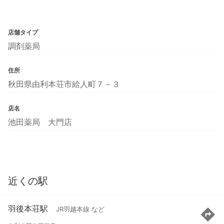
店舗タイプ
調剤薬局
住所
秋田県由利本荘市給人町７－３
店名
池田薬局 大門店
近くの駅
羽後本荘駅
JR羽越本線 など