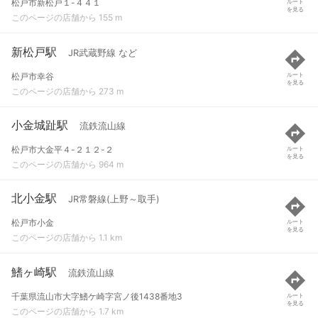
松戸市新松戸１-４４１
ルート
を見る
このページの店舗から 155 m
新松戸駅
JR武蔵野線 など
松戸市幸谷
ルート
を見る
このページの店舗から 273 m
小金城趾駅
流鉄流山線
松戸市大金平４-２１２-２
ルート
を見る
このページの店舗から 964 m
北小金駅
JR常磐線(上野～取手)
松戸市小金
ルート
を見る
このページの店舗から 1.1 km
鰭ヶ崎駅
流鉄流山線
千葉県流山市大字鰭ケ崎字宮ノ後1438番地3
ルート
を見る
このページの店舗から 1.7 km