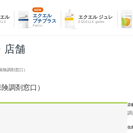
エクエル
クエル
エクエル ジュレ
プチプラス
LLE
EQUELLE gelée
Petit+
・店舗
保険調剤窓口）
保険調剤窓口）
店
調
住