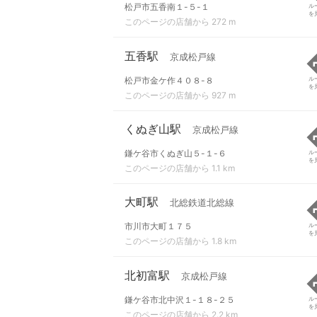
松戸市五香南１-５-１
ル
を
このページの店舗から 272 m
五香駅
京成松戸線
松戸市金ケ作４０８-８
ル
を
このページの店舗から 927 m
くぬぎ山駅
京成松戸線
鎌ケ谷市くぬぎ山５-１-６
ル
を
このページの店舗から 1.1 km
大町駅
北総鉄道北総線
市川市大町１７５
ル
を
このページの店舗から 1.8 km
北初富駅
京成松戸線
鎌ケ谷市北中沢１-１８-２５
ル
を
このページの店舗から 2.2 km