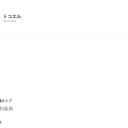
トコエル
tocoelle
舗タイプ
剤薬局
所