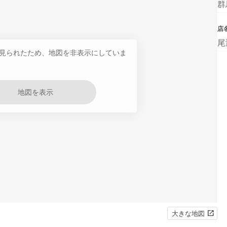
群
店
尾
見られたため、地図を非表示にしていま
地図を表示
大きな地図