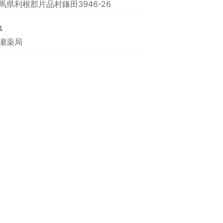
馬県利根郡片品村鎌田3946-26
名
瀬薬局