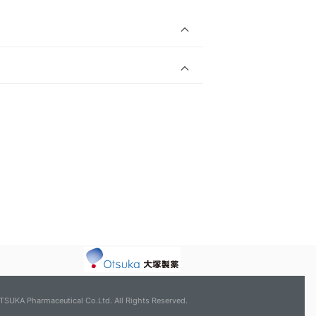
TSUKA Pharmaceutical Co.Ltd. All Rights Reserved.