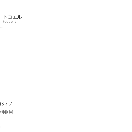
トコエル
tocoelle
舗タイプ
剤薬局
所