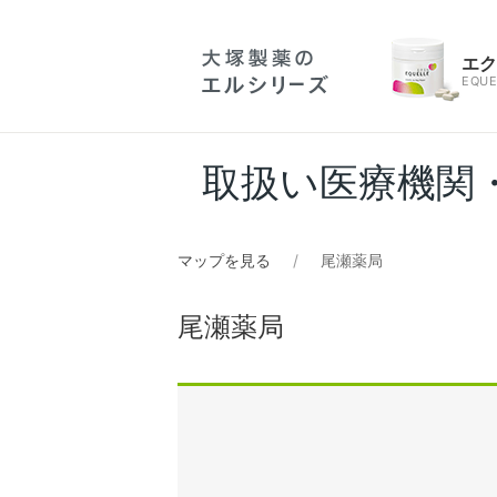
エ
EQUE
取扱い医療機関
マップを見る
尾瀬薬局
尾瀬薬局