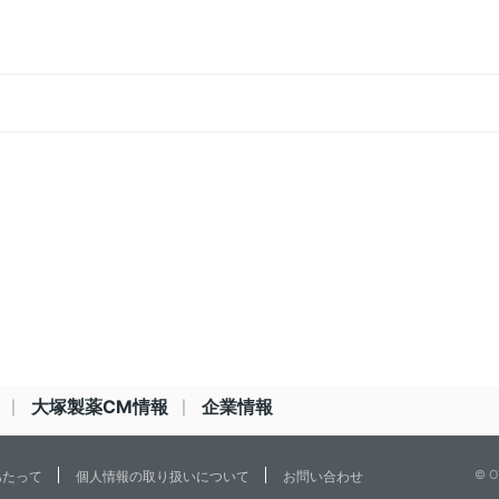
大塚製薬CM情報
企業情報
© O
あたって
個人情報の取り扱いについて
お問い合わせ