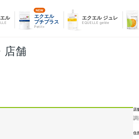
エクエル
クエル
エクエル ジュレ
プチプラス
LLE
EQUELLE gelée
Petit+
・店舗
店
調
住