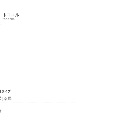
トコエル
tocoelle
舗タイプ
剤薬局
所