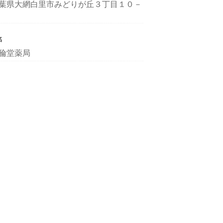
葉県大網白里市みどりが丘３丁目１０－
名
倫堂薬局