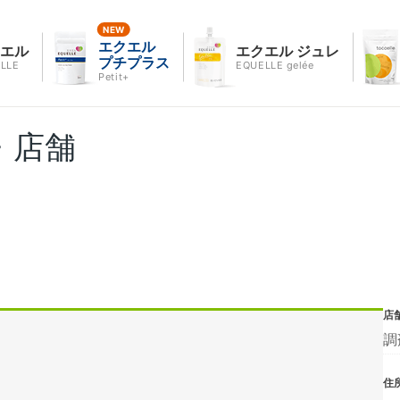
エクエル
クエル
エクエル ジュレ
プチプラス
LLE
EQUELLE gelée
Petit+
・店舗
店
調
住