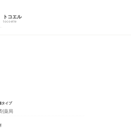
トコエル
tocoelle
舗タイプ
剤薬局
所