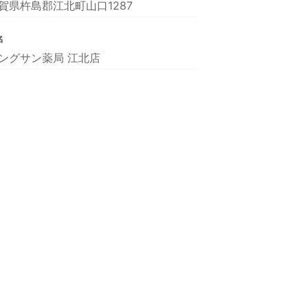
賀県杵島郡江北町山口1287
名
ングサン薬局 江北店