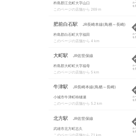
杵島郡江北町大字山口
ル
を
このページの店舗から 269 m
肥前白石駅
JR長崎本線(鳥栖～長崎)
杵島郡白石町大字福田
ル
を
このページの店舗から 4 km
大町駅
JR佐世保線
杵島郡大町町大字福母
ル
を
このページの店舗から 5 km
牛津駅
JR長崎本線(鳥栖～長崎)
小城市牛津町柿樋瀬
ル
を
このページの店舗から 5.2 km
北方駅
JR佐世保線
武雄市北方町志久
ル
を
このページの店舗から 7.1 km