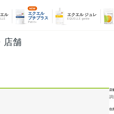
エクエル
クエル
エクエル ジュレ
プチプラス
LLE
EQUELLE gelée
Petit+
・店舗
店
調
住