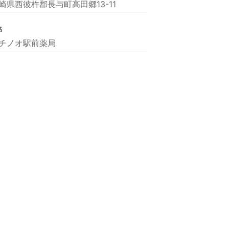
崎県西彼杵郡長与町高田郷13-11
名
チノオ駅前薬局