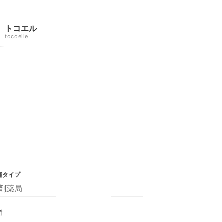
トコエル
tocoelle
舗タイプ
剤薬局
所