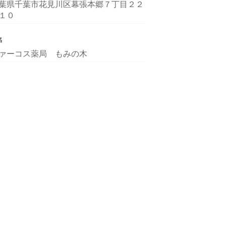
葉県千葉市花見川区幕張本郷７丁目２２
１０
名
ァーコス薬局 もみの木