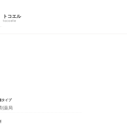
トコエル
tocoelle
舗タイプ
剤薬局
所