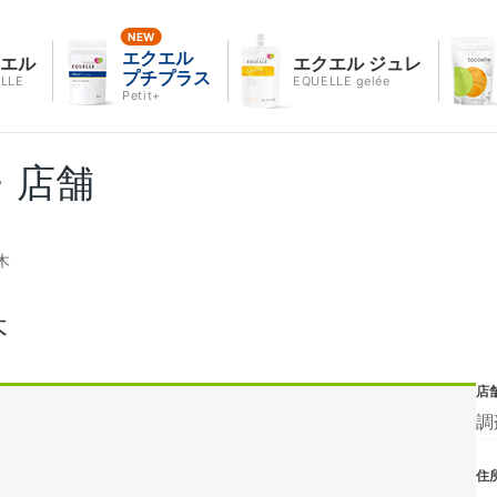
エクエル
クエル
エクエル ジュレ
プチプラス
LLE
EQUELLE gelée
Petit+
・店舗
木
木
店
調
住