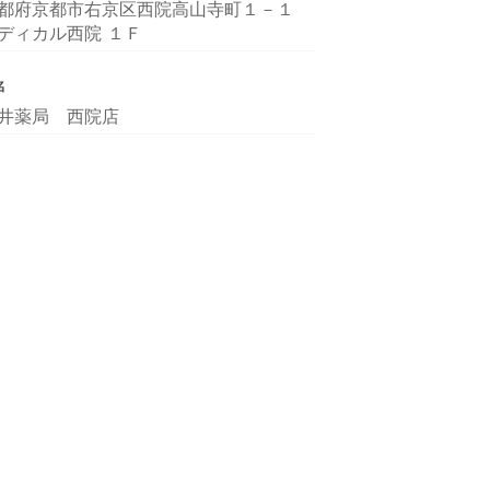
都府京都市右京区西院高山寺町１－１
ディカル西院 １Ｆ
名
井薬局 西院店