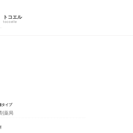
トコエル
tocoelle
舗タイプ
剤薬局
所