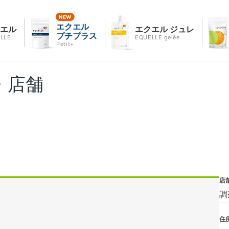
エクエル
クエル
エクエル ジュレ
プチプラス
LLE
EQUELLE gelée
Petit+
・店舗
店
調
住