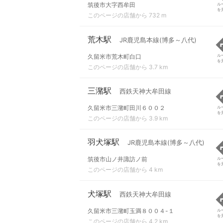
筑後市大字西牟田
ル
を
このページの店舗から 732 m
荒木駅
JR鹿児島本線(博多～八代)
久留米市荒木町白口
ル
を
このページの店舗から 3.7 km
三潴駅
西鉄天神大牟田線
久留米市三潴町田川６００２
ル
を
このページの店舗から 3.9 km
羽犬塚駅
JR鹿児島本線(博多～八代)
筑後市山ノ井諏訪ノ前
ル
を
このページの店舗から 4 km
犬塚駅
西鉄天神大牟田線
久留米市三潴町玉満８００４-１
ル
を
このページの店舗から 4.2 km