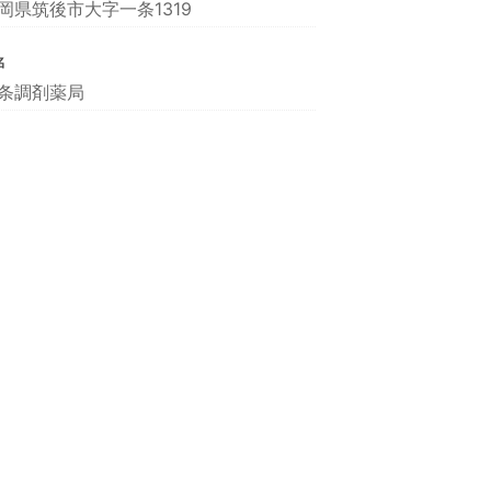
岡県筑後市大字一条1319
名
条調剤薬局