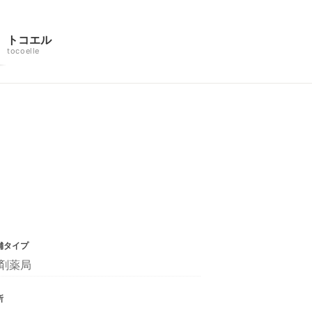
トコエル
tocoelle
舗タイプ
剤薬局
所