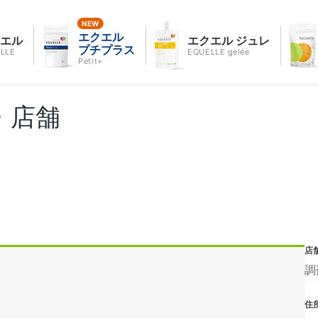
エクエル
クエル
エクエル ジュレ
プチプラス
LLE
EQUELLE gelée
Petit+
・店舗
店
調
住