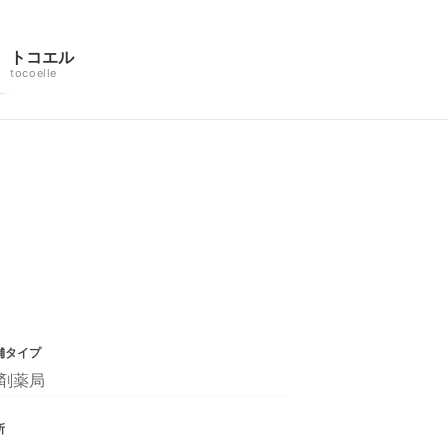
トコエル
tocoelle
舗タイプ
剤薬局
所