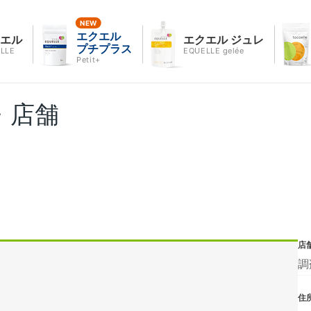
エクエル
クエル
エクエル ジュレ
プチプラス
LLE
EQUELLE gelée
Petit+
・店舗
店
調
住