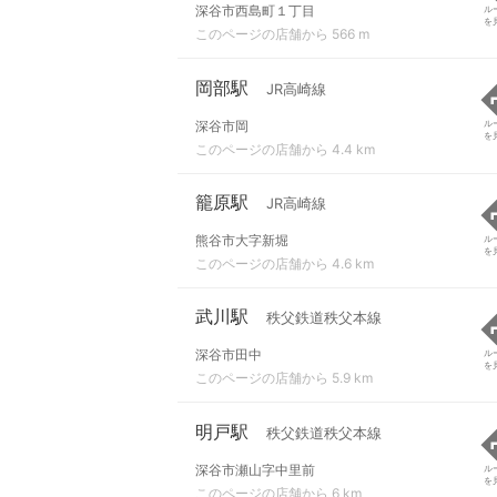
深谷市西島町１丁目
ル
を
このページの店舗から 566 m
岡部駅
JR高崎線
深谷市岡
ル
を
このページの店舗から 4.4 km
籠原駅
JR高崎線
熊谷市大字新堀
ル
を
このページの店舗から 4.6 km
武川駅
秩父鉄道秩父本線
深谷市田中
ル
を
このページの店舗から 5.9 km
明戸駅
秩父鉄道秩父本線
深谷市瀬山字中里前
ル
を
このページの店舗から 6 km