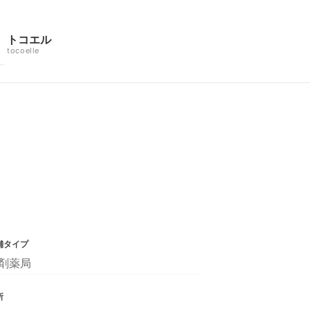
トコエル
tocoelle
舗タイプ
剤薬局
所