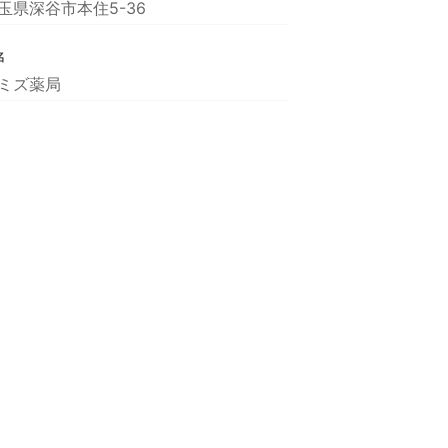
玉県深谷市本住5-36
名
ミズ薬局