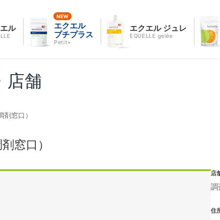
エクエル
クエル
エクエル ジュレ
プチプラス
LLE
EQUELLE gelée
Petit+
・店舗
調剤窓口）
調剤窓口）
店
調
住