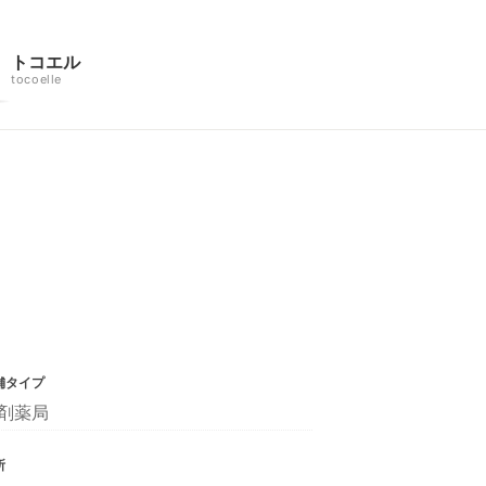
トコエル
tocoelle
舗タイプ
剤薬局
所