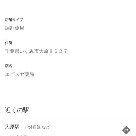
店舗タイプ
調剤薬局
住所
千葉県いすみ市大原８６２７
店名
エビスヤ薬局
近くの駅
大原駅
JR外房線 など