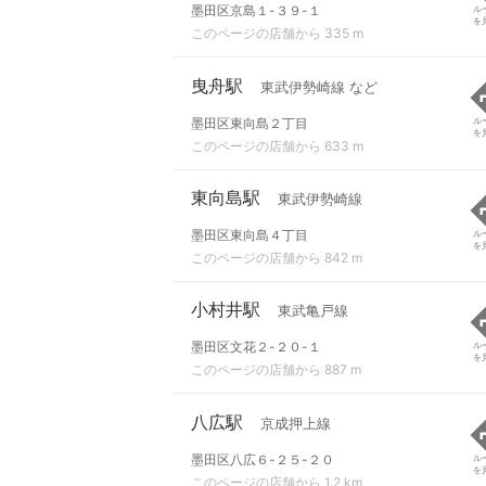
墨田区京島１-３９-１
ル
を
このページの店舗から 335 m
曳舟駅
東武伊勢崎線 など
墨田区東向島２丁目
ル
を
このページの店舗から 633 m
東向島駅
東武伊勢崎線
墨田区東向島４丁目
ル
を
このページの店舗から 842 m
小村井駅
東武亀戸線
墨田区文花２-２０-１
ル
を
このページの店舗から 887 m
八広駅
京成押上線
墨田区八広６-２５-２０
ル
を
このページの店舗から 1.2 km