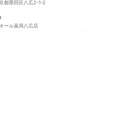
京都墨田区八広2-1-2
名
オール薬局八広店