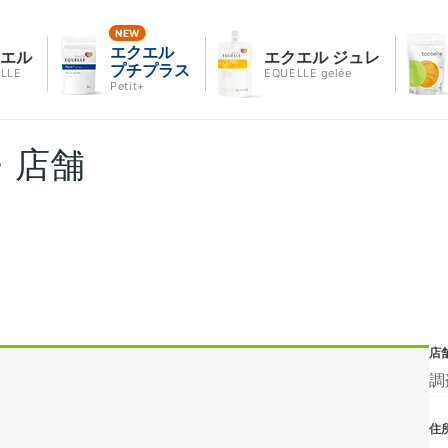
エクエル
クエル
エクエル ジュレ
プチプラス
LLE
EQUELLE gelée
Petit+
・店舗
店
調
住