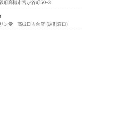
阪府高槻市宮が谷町50-3
名
リン堂 高槻日吉台店 (調剤窓口)