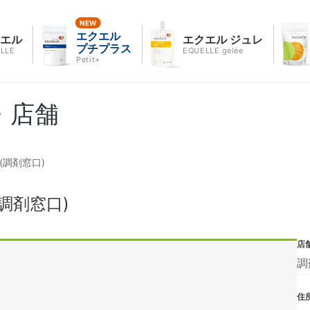
エクエル
クエル
エクエル ジュレ
プチプラス
LLE
EQUELLE gelée
Petit+
・店舗
(調剤窓口)
調剤窓口)
店
調
住