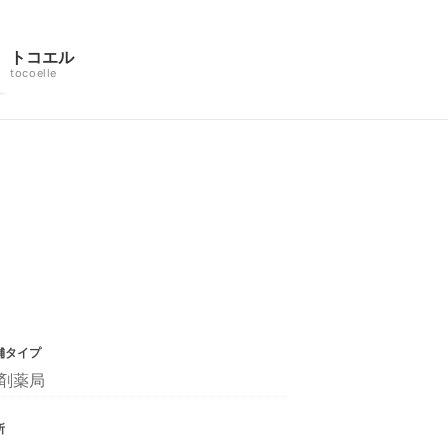
トコエル
tocoelle
舗タイプ
剤薬局
所