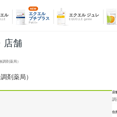
エクエル
クエル
エクエル ジュレ
プチプラス
LLE
EQUELLE gelée
Petit+
・店舗
険調剤薬局）
険調剤薬局）
店
調
住