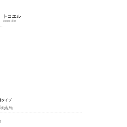
トコエル
tocoelle
舗タイプ
剤薬局
所