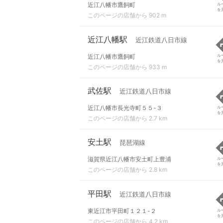
近江八幡市鷹飼町
ル
を
このページの店舗から 902 m
近江八幡駅
近江鉄道八日市線
近江八幡市鷹飼町
ル
を
このページの店舗から 933 m
武佐駅
近江鉄道八日市線
近江八幡市長光寺町５５-３
ル
を
このページの店舗から 2.7 km
安土駅
琵琶湖線
滋賀県近江八幡市安土町上豊浦
ル
を
このページの店舗から 2.8 km
平田駅
近江鉄道八日市線
東近江市平田町１２１-２
ル
を
このページの店舗から 4.2 km