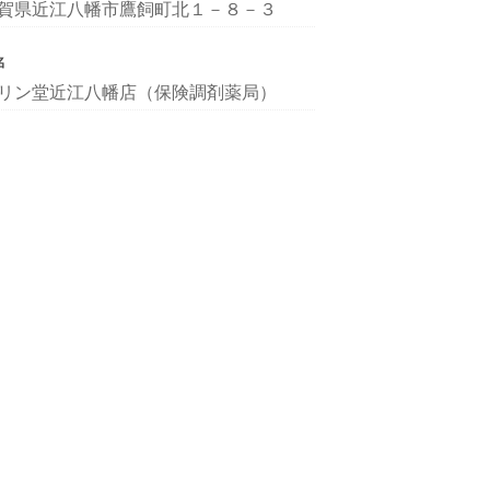
賀県近江八幡市鷹飼町北１－８－３
名
リン堂近江八幡店（保険調剤薬局）