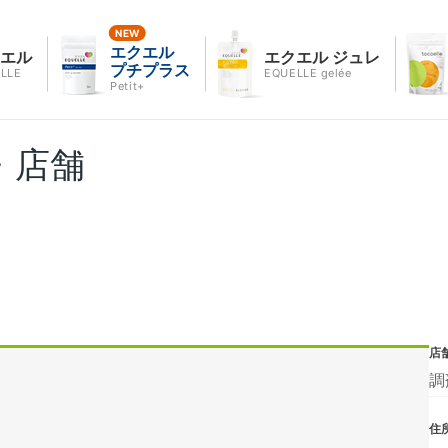
エクエル
クエル
エクエル ジュレ
プチプラス
LLE
EQUELLE gelée
Petit+
・店舗
店
調
住