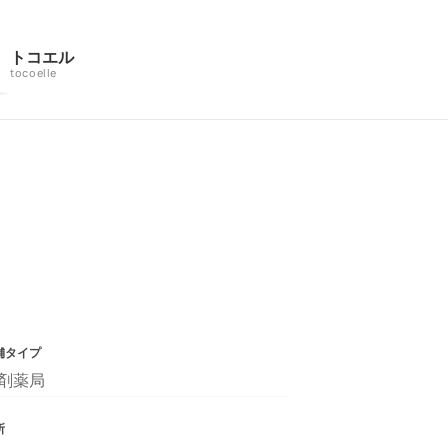
トコエル
tocoelle
舗タイプ
剤薬局
所