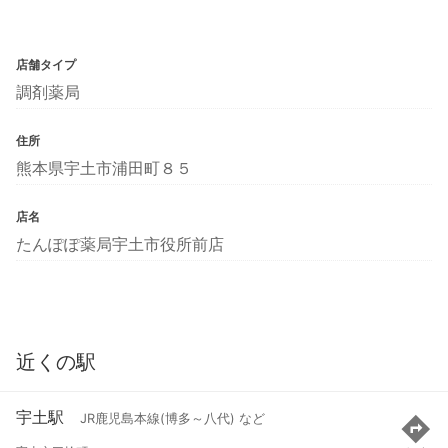
店舗タイプ
調剤薬局
住所
熊本県宇土市浦田町８５
店名
たんぽぽ薬局宇土市役所前店
近くの駅
宇土駅
JR鹿児島本線(博多～八代) など