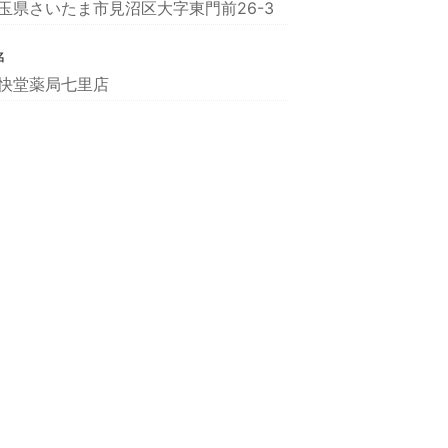
玉県さいたま市見沼区大字東門前26-3
名
快堂薬局七里店