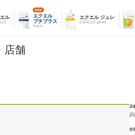
エクエル
クエル
エクエル ジュレ
プチプラス
LLE
EQUELLE gelée
Petit+
・店舗
店
調
住