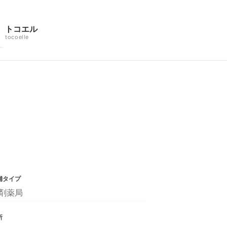
トコエル
tocoelle
舗タイプ
剤薬局
所