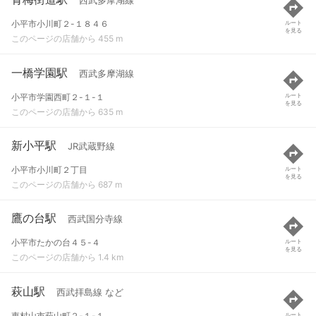
西武多摩湖線
小平市小川町２-１８４６
ルート
を見る
このページの店舗から 455 m
一橋学園駅
西武多摩湖線
小平市学園西町２-１-１
ルート
を見る
このページの店舗から 635 m
新小平駅
JR武蔵野線
小平市小川町２丁目
ルート
を見る
このページの店舗から 687 m
鷹の台駅
西武国分寺線
小平市たかの台４５-４
ルート
を見る
このページの店舗から 1.4 km
萩山駅
西武拝島線 など
東村山市萩山町２-１-１
ルート