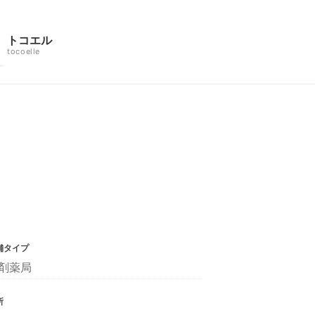
トコエル
tocoelle
舗タイプ
剤薬局
所