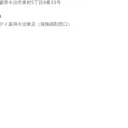
媛県今治市東村5丁目9番33号
名
デイ薬局今治東店（保険調剤窓口）