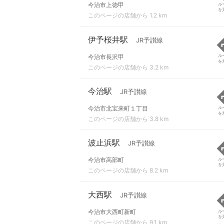
今治市上徳甲
ル
を
このページの店舗から 1.2 km
伊予桜井駅
JR予讃線
今治市長沢甲
ル
を
このページの店舗から 3.2 km
今治駅
JR予讃線
今治市北宝来町１丁目
ル
を
このページの店舗から 3.8 km
波止浜駅
JR予讃線
今治市高部町
ル
を
このページの店舗から 8.2 km
大西駅
JR予讃線
今治市大西町新町
ル
を
このページの店舗から 9.1 km