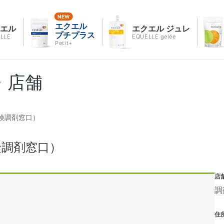
エクエル
クエル
エクエル ジュレ
プチプラス
LLE
EQUELLE gelée
Petit+
・店舗
険調剤窓口）
険調剤窓口）
店
調
住