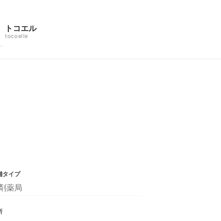
トコエル
tocoelle
舗タイプ
剤薬局
所