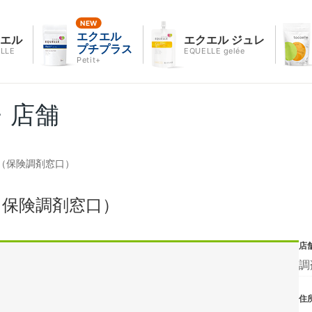
エクエル
クエル
エクエル ジュレ
プチプラス
LLE
EQUELLE gelée
Petit+
・店舗
（保険調剤窓口）
（保険調剤窓口）
店
調
住