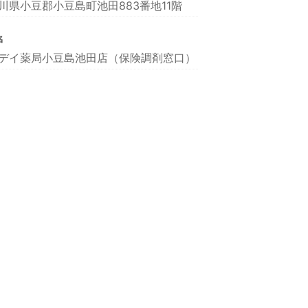
川県小豆郡小豆島町池田883番地11階
名
デイ薬局小豆島池田店（保険調剤窓口）