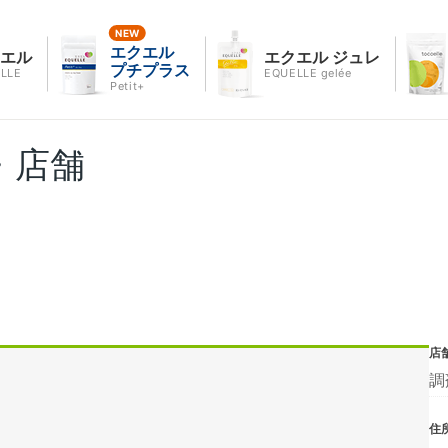
エクエル
クエル
エクエル ジュレ
プチプラス
LLE
EQUELLE gelée
Petit+
・店舗
店
調
住