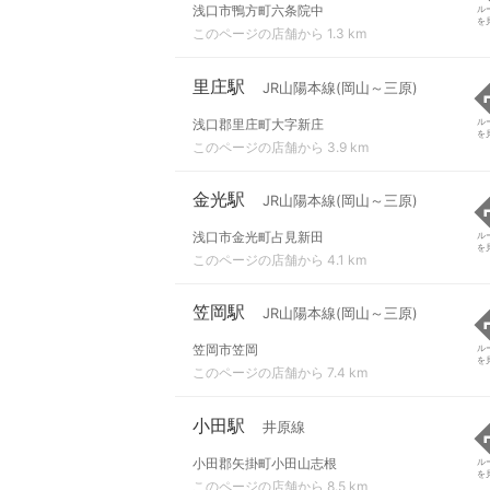
浅口市鴨方町六条院中
ル
を
このページの店舗から 1.3 km
里庄駅
JR山陽本線(岡山～三原)
浅口郡里庄町大字新庄
ル
を
このページの店舗から 3.9 km
金光駅
JR山陽本線(岡山～三原)
浅口市金光町占見新田
ル
を
このページの店舗から 4.1 km
笠岡駅
JR山陽本線(岡山～三原)
笠岡市笠岡
ル
を
このページの店舗から 7.4 km
小田駅
井原線
小田郡矢掛町小田山志根
ル
を
このページの店舗から 8.5 km