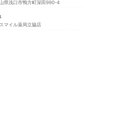
山県浅口市鴨方町深田990-4
名
スマイル薬局立脇店