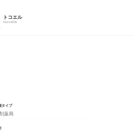
トコエル
tocoelle
舗タイプ
剤薬局
所